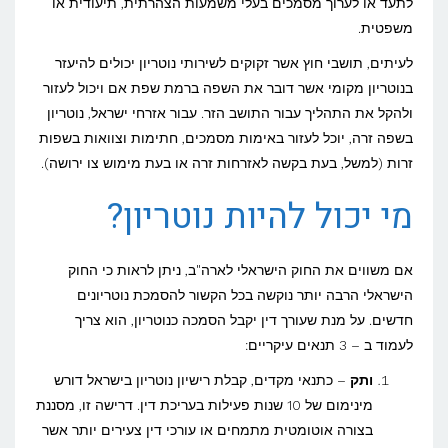
בשפה
לתעד או לערוך מסמכים בעלי משמעות הצהרתית, תיעודית או
משפטית.
הספרדית
לעיתים, תושבי חוץ אשר זקוקים לשירותי נוטריון יכולים להיעזר
בנוטריון מקומי אשר דובר את השפה ברמת שפת אם ויכול לעזור
ולהקל את התהליך עבור התושב הזר. עבור אזרחי ישראל, נוטריון
בשפה זרה, יוכל לעזור באימות מסמכים, חתימות וצוואות בשפות
זרות (למשל, בעת בקשה לאזרחות זרה או בעת מימוש צו ירושה).
מי יכול להיות נוטריון?
אם משווים את החוק הישראלי לארה"ב, ניתן לראות כי החוק
הישראלי הרבה יותר נוקשה בכל הקשור להסמכת נוטריונים
חדשים. על מנת שעורך דין יקבל הסמכה כנוטריון, הוא צריך
לעמוד ב – 3 תנאים עיקריים:
ותק
– כתנאי מקדים, קבלת רישיון נוטריון בישראל דורש
מינימום של 10 שנות פעילות בעריכת דין. דרישה זו, מסננת
בצורה אוטומטית מתמחים או עורכי דין צעירים יותר אשר