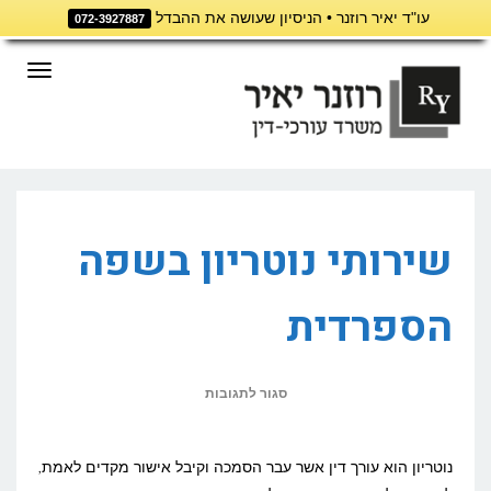
עו"ד יאיר רוזנר • הניסיון שעושה את ההבדל
072-3927887
דילוג
לתוכן
תפריט
שירותי נוטריון בשפה
הספרדית
על
סגור לתגובות
שירותי
נוטריון
נוטריון הוא עורך דין אשר עבר הסמכה וקיבל אישור מקדים לאמת,