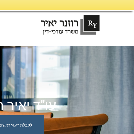
דילוג
לתוכן
עו"ד יאיר ר
לקבלת ייעוץ ראשוני, לל