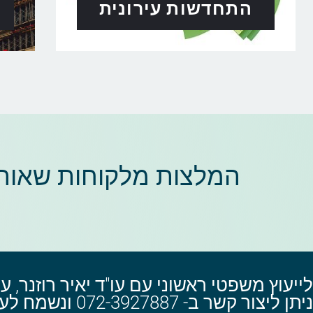
התחדשות עירונית
המלצות מלקוחות שאוהב
לייעוץ משפטי ראשוני עם עו"ד יאיר רוזנר, עו
ניתן ליצור קשר ב- 072-3927887 ונשמח לעמוד לרשותך!