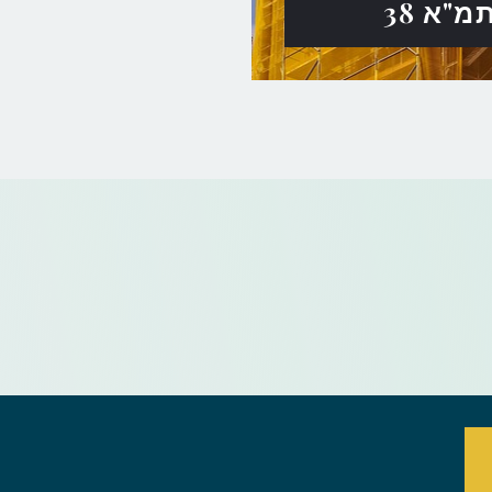
מ"א 38