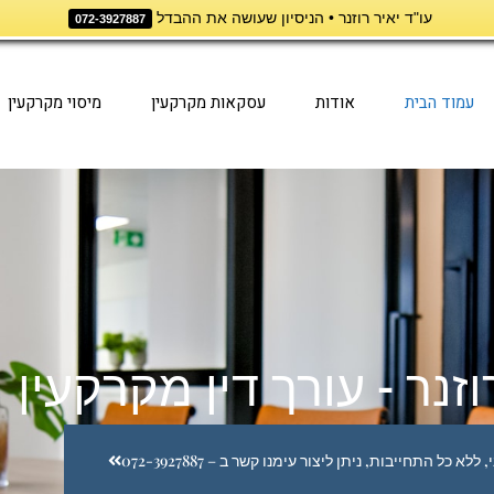
עו"ד יאיר רוזנר • הניסיון שעושה את ההבדל
072-3927887
עמוד הבית
אודות
עסקאות מקרקעין
מיסוי מקרקעין
וזנר - עורך דין מקרקעין
א כל התחייבות, ניתן ליצור עימנו קשר ב – 072-3927887