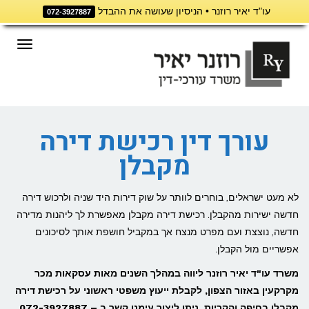
עו"ד יאיר רוזנר • הניסיון שעושה את ההבדל
072-3927887
דילוג
לתוכן
תפריט
עורך דין רכישת דירה
מקבלן
לא מעט ישראלים, בוחרים לוותר על שוק דירות היד שניה ולרכוש דירה
חדשה ישירות מהקבלן. רכישת דירה מקבלן מאפשרת לך ליהנות מדירה
חדשה, נוצצת ועם מפרט מנצח אך במקביל חושפת אותך לסיכונים
אפשריים מול הקבלן.
משרד עו"ד יאיר רוזנר ליווה במהלך השנים מאות עסקאות מכר
מקרקעין באזור הצפון, לקבלת ייעוץ משפטי ראשוני על רכישת דירה
מקבלן בחיפה והקריות, ניתן ליצור עימנו קשר ב – 072-3927887