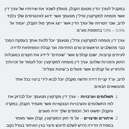
במקביל לעורך הדין מטעם הקבלן, מומלץ לשכור את שירותיו של עורך דין
אשר מומחה למקרקעין ונדל"ן מטעמך אשר ידאג לאינטרסים שלך בלבד.
לרוב, שכר הטרחה של עורך הדין אשר ייצג אותך מול הקבלן, יעמוד על
0.5% – 1.5% בתוספת מע"מ.
עורך דין מומחה למקרקעין ונדל"ן מטעמך יוכל ללוות אותך בעסקת המכר
כבר מהשלבים הראשונים טרם החתימה ועד קבלת המפתחות לדירה.
לעיתים קרובות, ישנם קבלנים אשר "שוכחים" ליידע את הקונים במגבלות
החוק והזכויות שלהם. עורך דין מומחה למקרקעין יוכל לעמוד על זכויותיך
ולהתריע על קבלנים אשר פועלים ב"שיטת מצליח".
לרוב, עו"ד קניית דירה חדשה מקבלן יוכל לבוא לידי ביטוי בכל אחד
מהנושאים הבאים:
תשלומים וערבויות
– עורך דין מקרקעין מטעמך יוכל לבדוק את
לוח התשלומים והערבויות הבנקאיות אשר מעמיד הקבלן. במקרה
והקבלן יפשוט רגל, הכספים שלך יהיה מוגנים.
איחורים ופיצויים
– על פי חוק המקרקעין, קבלן אשר מאחר
במסירת הדירה נדרש לשלם לרוכש פיצוי בגין האיחור בגודל נקוב.