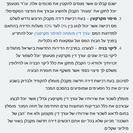
ישנם קבלנים אשר מנסים להקטין את סכומים אלה, עו"ד מטעמך
יוכל לתקן את "טעות" הקבלן ולהשיג עבורך את הפיצוי המקסימלי.
מיסוי מקרקעין
– בעת רכישת דירה מקבלן הרוכש נדרש לשלם
מס רכישה אשר יכול לנוע בין 0% לעד 10% מעלות הדירה בהתאם
למדרגות המס.
עורך דין מומחה למיסוי מקרקעין
יוכל להתריע
בפניך על חבות המס ועל עסקאות לא כלכליות.
ליקוי בניה
– לצערנו, במרבית הדירות החדשות בישראל מתגלים
ליקוי בנייה שונים. עורך דין מקרקעין מטעמך יוכל לשמור על
זכויותיך ולוודא כי הקבלן מתקן את כלל ליקוי הבניה או לחילופין
משלם לך פיצוי כספי אשר משקף את חומרת הבעיה.
לסיכום, בעת רכישת דירה חדשה מקבלן מומלץ להקפיד ולבדוק בשבע
עיניים את כל הסעיפים שמופיעים בהסכם המכר.
מומלץ לשכור את שירותיו של עורך דין מקרקעין ונדל"ן אשר יוכל לבצע
עבורכם את כלל הבדיקות הנחוצות טרם החתימה על חוזה המכר. מומלץ
בחום לדאוג לשכור את שירותיו של עורך דין מקצוען ולא את "הבן של
השכנה" מכיוון שלא בכל יום אתם רוכשים דירה חדשה מקבלן בשווי של
מיליוני שקלים.