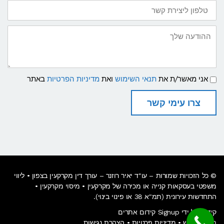
טלפון
ליצירת
קשר
ההודעה
שלך
תנאי
אני מאשר/ת את
תנאי השימוש
ואת
מדיניות הפרטיות
באתר
שימוש
ומדיניות
פרטיות
צרו עימי קשר
© כל הזכויות שמורות – עו"ד יאיר רוזנר –
עורך דין מקרקעין בצפון
• ליווי
משפטי בעסקאות קנייה או מכירה של מקרקעין • מיסוי מקרקעין •
התחדשות עירונית (תמ"א 38 או פינוי בינוי).
קידום על ידי Signup קידום אתרים
תנאי שימוש
•
מדיניות פרטיות
•
הצהרת נגישות