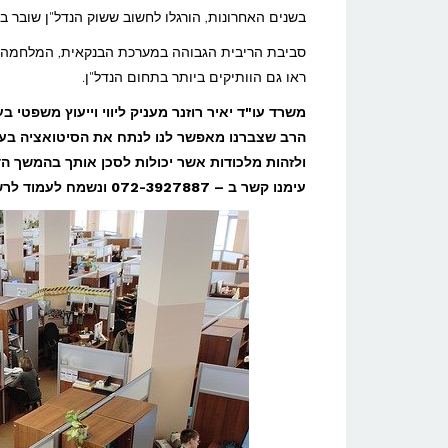
ההייטק
בשנים האחרונות, הורגלו לחשוב ששוק הנדל"ן שובר בכ
בתל
סביבת הריבית הגבוהה במערכת הבנקאית, המלחמה ע
אביב
ראו גם הוותיקים ביותר בתחום הנדל"ן.
מתרוקנים
משרד עו"ד יאיר רוזנר מעניק ליווי וייעוץ משפטי
–
הרב שצברנו מאפשר לנו לנתח את הסיטואציה בעי
והמחירים
ולזהות מלכודות אשר יכולות לסכן אותך בהמשך הדר
עימנו קשר ב – 072-3927887
ונשמח לעמוד לרש
צונחים
לקרקע!