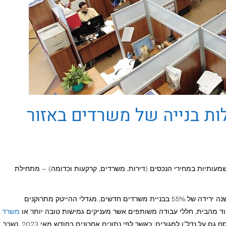
55% בהתחלות בנייה של משרדים באזור
נוקים ועליות משמעותיות במחירי הנכסים (דירות, משרדים, קרקעות וכדומה) – מתחילת
לפי נתונים שמוצגים באמצעי התקשורת המובילים, ישנה ירידה של 55% בבניית משרדים חדשים, מגדלי ההייטק מתרוקנים
וד מהבית, חללי עבודה משותפים אשר מעניקים גמישות טובה יותר או
משרד
, הצפון והדרום. הקיפאון לא פסח גם על נדל"ן למגורים, כאשר לפי נתונים אחרונים בחודש מאי 2023, נשבר