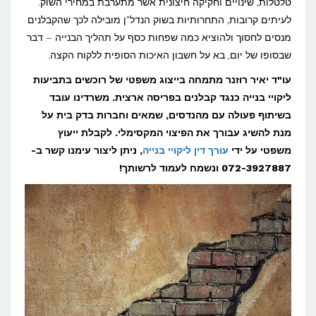
ורשלנות
טלטלות, שינויים וחקיקה חיצונית אשר מתערבת במחירי השוק.
לעיתים קרובות, התחרותיות בשוק הנדל"ן מובילה לכך שהקבלנים
בענף
מנסים לחסוך ולהוציא כמה שפחות כסף על תהליך הבנייה – דבר
הבנייה
שבסופו של יום, בא על חשבון האיכות הסופית ללקוח הקצה.
בישראל
עו"ד יאיר רוזנר מתמחה בייצוג משפטי של רוכשים בתביעות
ליקויי בנייה כנגד קבלנים בפריסה ארצית. משרדינו עובד
בשיתוף פעולה עם מהנדסים, שמאים וחברות בדק בית על
מנת להשיג עבורך את הפיצוי המקסימלי. לקבלת ייעוץ
משפטי על ידי
עורך דין ליקויי בנייה
, ניתן ליצור עימנו קשר ב-
072-3927887 ונשמח לעמוד לרשותך!