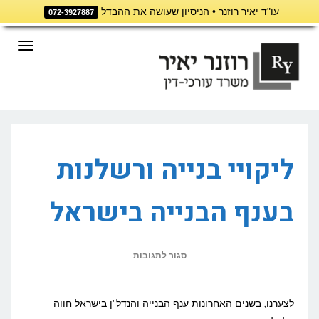
עו"ד יאיר רוזנר • הניסיון שעושה את ההבדל
072-3927887
דילוג
לתוכן
תפריט
ליקויי בנייה ורשלנות
בענף הבנייה בישראל
על
סגור לתגובות
ליקויי
בנייה
לצערנו, בשנים האחרונות ענף הבנייה והנדל"ן בישראל חווה