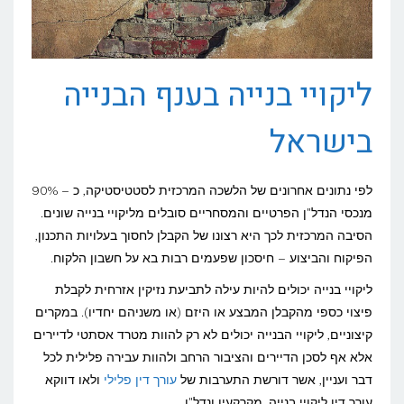
ליקויי בנייה בענף הבנייה
בישראל
לפי נתונים אחרונים של הלשכה המרכזית לסטטיסטיקה, כ – 90%
מנכסי הנדל"ן הפרטיים והמסחריים סובלים מליקויי בנייה שונים.
הסיבה המרכזית לכך היא רצונו של הקבלן לחסוך בעלויות התכנון,
הפיקוח והביצוע – חיסכון שפעמים רבות בא על חשבון הלקוח.
ליקויי בנייה יכולים להיות עילה לתביעת נזיקין אזרחית לקבלת
פיצוי כספי מהקבלן המבצע או היזם (או משניהם יחדיו). במקרים
קיצוניים, ליקויי הבנייה יכולים לא רק להוות מטרד אסתטי לדיירים
אלא אף לסכן הדיירים והציבור הרחב ולהוות עבירה פלילית לכל
דבר ועניין, אשר דורשת התערבות של
עורך דין פלילי
ולאו דווקא
עורך דין ליקויי בנייה, מקרקעין ונדל"ן.